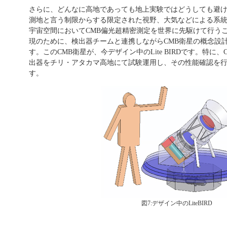
さらに、どんなに高地であっても地上実験ではどうしても避
測地と言う制限からする限定された視野、大気などによる系
宇宙空間においてCMB偏光超精密測定を世界に先駆けて行う
現のために、検出器チームと連携しながらCMB衛星の概念設
す。このCMB衛星が、今デザイン中のLite BIRDです。特に
出器をチリ・アタカマ高地にて試験運用し、その性能確認を
す。
図7:デザイン中のLiteBIRD