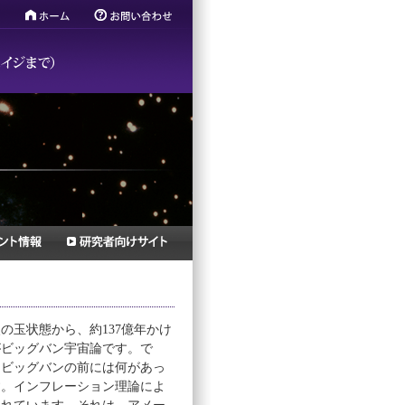
の玉状態から、約137億年かけ
がビッグバン宇宙論です。で
。ビッグバンの前には何があっ
す。インフレーション理論によ