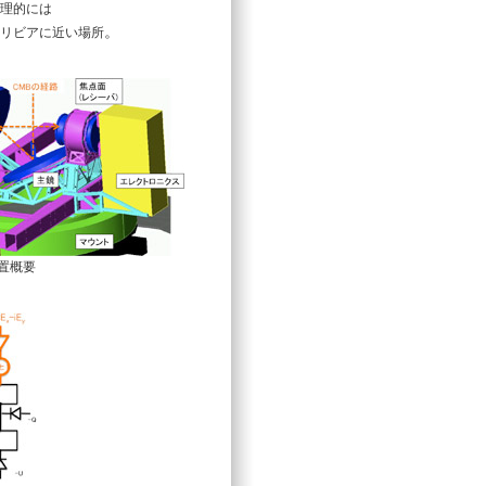
理的には
。
リビアに近い場所
装置概要