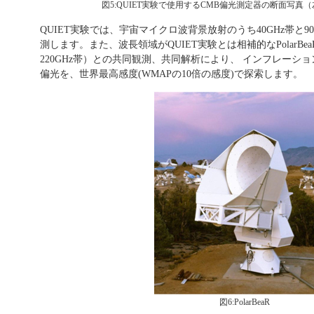
図5:QUIET実験で使用するCMB偏光測定器の断面写真
QUIET実験では、宇宙マイクロ波背景放射のうち40GHz帯と9
測します。また、波長領域がQUIET実験とは相補的なPolarBeaR
220GHz帯）との共同観測、共同解析により、 インフレーシ
偏光を、世界最高感度(WMAPの10倍の感度)で探索します。
図6:PolarBeaR