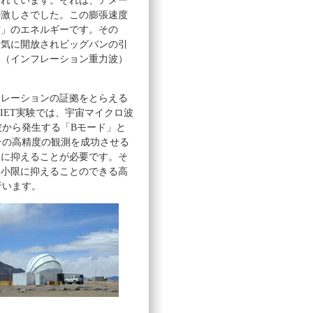
されています。それは、アメー
の激しさでした。この膨張速度
空」のエネルギーです。その
一気に開放されビッグバンの引
波（インフレーション重力波）
フレーションの証拠をとらえる
UIET実験では、宇宙マイクロ波
波から発生する「Bモード」と
その高精度の観測を成功させる
限に抑えることが必要です。そ
最小限に抑えることのできる高
行います。