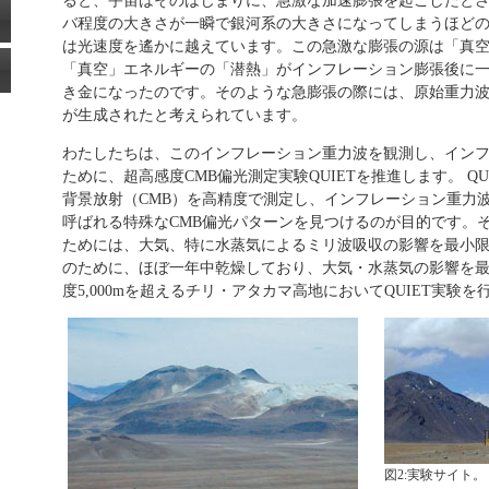
ると、宇宙はそのはじまりに、急激な加速膨張を起こしたと
バ程度の大きさが一瞬で銀河系の大きさになってしまうほど
は光速度を遙かに越えています。この急激な膨張の源は「真
「真空」エネルギーの「潜熱」がインフレーション膨張後に
き金になったのです。そのような急膨張の際には、原始重力
が生成されたと考えられています。
わたしたちは、このインフレーション重力波を観測し、イン
ために、超高感度CMB偏光測定実験QUIETを推進します。 Q
背景放射（CMB）を高精度で測定し、インフレーション重力
呼ばれる特殊なCMB偏光パターンを見つけるのが目的です。
ためには、大気、特に水蒸気によるミリ波吸収の影響を最小
のために、ほぼ一年中乾燥しており、大気・水蒸気の影響を
度5,000mを超えるチリ・アタカマ高地においてQUIET実験を
図2:実験サイト。