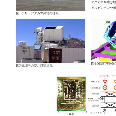
アタカマ高地は地
アルゼンチンやボ
図1:チリ・アタカマ高地の遠景
図4:QUIET実験
図3:観測中のQUIET望遠鏡