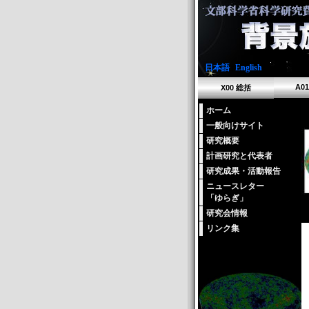
日本語
|
English
A0
X00 総括
ホーム
一般向けサイト
研究概要
計画研究と代表者
研究成果・活動報告
ニュースレター
「ゆらぎ」
研究会情報
リンク集