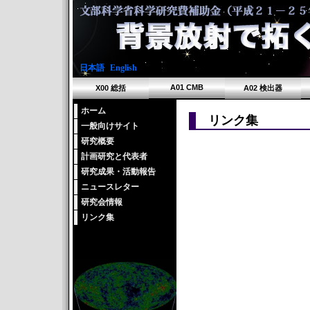
日本語
|
English
A01 CMB
X00 総括
A02 検出器
ホーム
リンク集
一般向けサイト
研究概要
計画研究と代表者
研究成果・活動報告
ニュースレター
研究会情報
リンク集