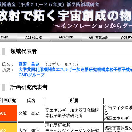
1 CMB
A03 CIRB
A02 検出器
A04 前景放射
A05 
領域代表者
氏名：
羽澄 昌史
（はずみ まさし）
所属：
大学共同利用機関高エネルギー加速器研究機構素粒子原子核
CMBグループ
計画研究代表者
計画研究
氏名
所属
宇宙マイクロ
高エネルギー加速器研究機構
羽澄 昌史
る
A01
素粒子原子核研究所
超高エネルギ
理化学研究所
初期宇宙探査
大谷 知行
テラヘルツイメージング研究
A02