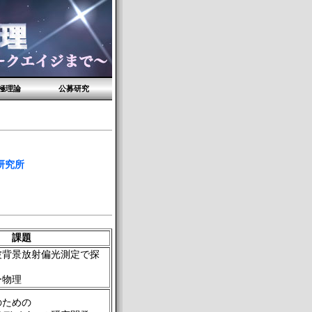
究極理論
公募研究
研究所
課題
波背景放射偏光測定で探
ー物理
のための