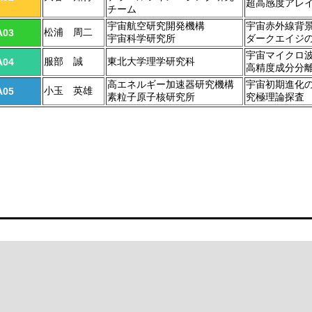
超高感度アレ
チーム
宇宙航空研究開発機構
宇宙赤外線背
松浦 周二
A03
宇宙科学研究所
ダークエイジ
宇宙マイクロ
服部 誠
東北大学理学研究科
A04
高精度成分分
高エネルギー加速器研究機構
宇宙初期進化
小玉 英雄
A05
素粒子原子核研究所
究極理論探査