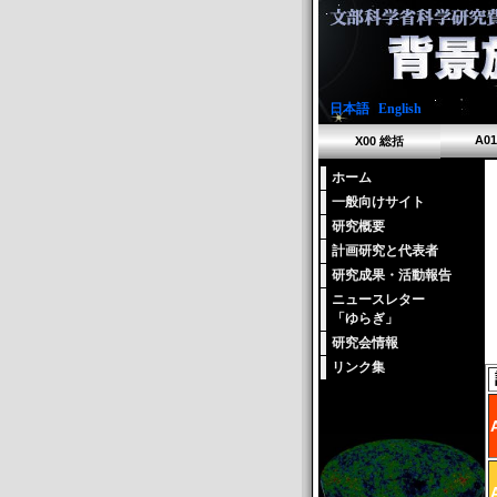
日本語
|
English
A0
X00 総括
ホーム
一般向けサイト
研究概要
計画研究と代表者
研究成果・活動報告
ニュースレター
「ゆらぎ」
研究会情報
リンク集