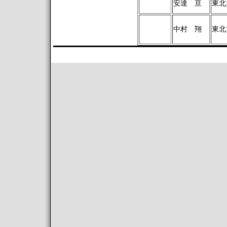
安達 亘
東北
中村 翔
東北