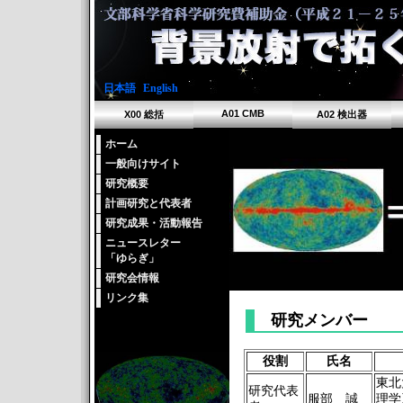
日本語
|
English
A01 CMB
X00 総括
A02 検出器
ホーム
一般向けサイト
研究概要
計画研究と代表者
研究成果・活動報告
ニュースレター
「ゆらぎ」
研究会情報
リンク集
研究メンバー
役割
氏名
東北
研究代表
服部 誠
理学