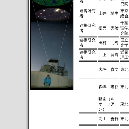
者
究院
連携研究
東京
土井 靖生
者
総合
千葉
連携研究
松元 亮冶
理学
者
究院
連携研究
国立
田村 元秀
者
光学
連携研究
近畿
井上 開輝
者
理工
大坪 貴文
東北
森嶋 隆裕
東北
駱園（ル
オ ユア
東北
ン）
高山 善行
東北